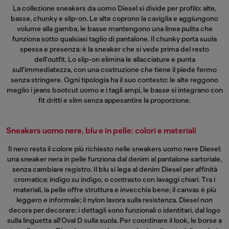
La collezione sneakers da uomo Diesel si divide per profilo: alte,
basse, chunky e slip-on. Le alte coprono la caviglia e aggiungono
volume alla gamba, le basse mantengono una linea pulita che
funziona sotto qualsiasi taglio di pantalone. Il chunky porta suola
spessa e presenza: è la sneaker che si vede prima del resto
dell'outfit. Lo slip-on elimina le allacciature e punta
sull'immediatezza, con una costruzione che tiene il piede fermo
senza stringere. Ogni tipologia ha il suo contesto: le alte reggono
meglio i
jeans bootcut uomo
e i tagli ampi, le basse si integrano con
fit dritti e slim senza appesantire la proporzione.
Sneakers uomo nere, blu e in pelle: colori e materiali
Il nero resta il colore più richiesto nelle sneakers uomo nere Diesel:
una sneaker nera in pelle funziona dal denim al pantalone sartoriale,
senza cambiare registro. Il blu si lega al denim Diesel per affinità
cromatica: indigo su indigo, o contrasto con lavaggi chiari. Tra i
materiali, la pelle offre struttura e invecchia bene; il canvas è più
leggero e informale; il nylon lavora sulla resistenza. Diesel non
decora per decorare: i dettagli sono funzionali o identitari, dal logo
sulla linguetta all'Oval D sulla suola. Per coordinare il look, le
borse a