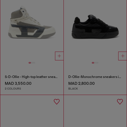
S-D-Ollie - High-top leather sneakers with D logo
D-Ollie-Monochrome sneakers in suede and leather
MAD 3,550.00
MAD 2,800.00
2 COLOURS
BLACK