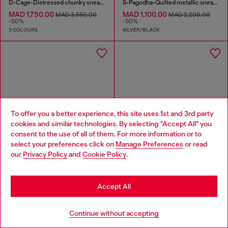
D-Cage-Distressed chunky sneakers in ripstop
S-Pagodha-Quilted metallic sneakers
MAD 1,750.00
MAD 1,100.00
MAD 3,550.00
MAD 2,200.00
-50%
-50%
3 COLOURS
SILVER/BLACK
To offer you a better experience, this site uses 1st and 3rd party
cookies and similar technologies. By selecting "Accept All" you
Choose your location
consent to the use of all of them. For more information or to
select your preferences click on
Manage Preferences
or read
You are currently browsing Morocco website, but it seems you
our
Privacy Policy
and
Cookie Policy
.
may be based in United States
Stay in Morocco
Accept All
Go to United States
Continue without accepting