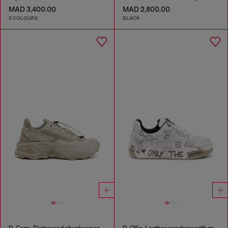
MAD 3,400.00
MAD 2,800.00
2 COLOURS
BLACK
D-Cage-Distressed chunky sneakers in ripstop
D-Ollie-Leather sneakers with graffiti print