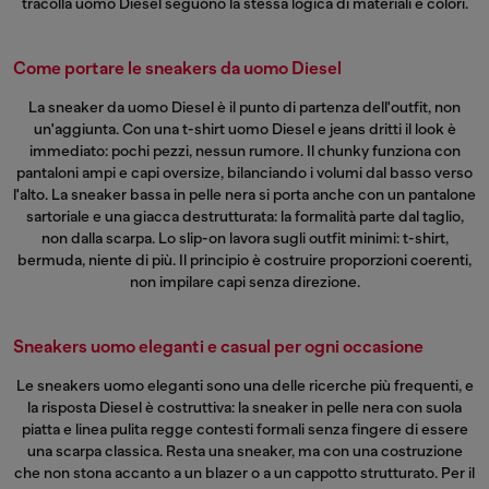
tracolla uomo
Diesel seguono la stessa logica di materiali e colori.
Come portare le sneakers da uomo Diesel
La sneaker da uomo Diesel è il punto di partenza dell'outfit, non
un'aggiunta. Con una
t-shirt uomo
Diesel e jeans dritti il look è
immediato: pochi pezzi, nessun rumore. Il chunky funziona con
pantaloni ampi e capi oversize, bilanciando i volumi dal basso verso
l'alto. La sneaker bassa in pelle nera si porta anche con un pantalone
sartoriale e una giacca destrutturata: la formalità parte dal taglio,
non dalla scarpa. Lo slip-on lavora sugli outfit minimi: t-shirt,
bermuda, niente di più. Il principio è costruire proporzioni coerenti,
non impilare capi senza direzione.
Sneakers uomo eleganti e casual per ogni occasione
Le sneakers uomo eleganti sono una delle ricerche più frequenti, e
la risposta Diesel è costruttiva: la sneaker in pelle nera con suola
piatta e linea pulita regge contesti formali senza fingere di essere
una scarpa classica. Resta una sneaker, ma con una costruzione
che non stona accanto a un blazer o a un cappotto strutturato. Per il