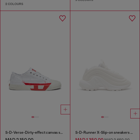
2 COLOURS
S-D-Verse-Dirty-effect canvas sneakers
S-D-Runner X-Slip-on sneakers with matte Oval D instep
MAD 2,150.00
MAD 1,350.00