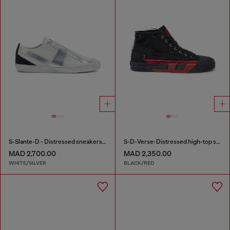
S-Slante-D - Distressed sneakers in leather and suede
S-D-Verse-Distressed high-top sneakers in canvas
MAD 2,700.00
MAD 2,350.00
WHITE/SILVER
BLACK/RED