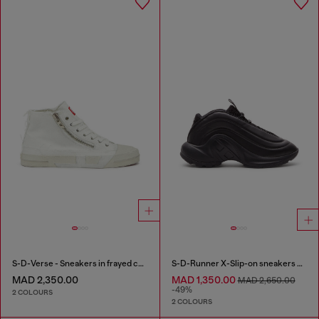
S-D-Verse - Sneakers in frayed canvas with D logo
S-D-Runner X-Slip-on sneakers with matte Oval D instep
MAD 2,350.00
MAD 1,350.00
MAD 2,650.00
-49%
2 COLOURS
2 COLOURS